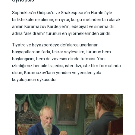
Sophokles’in Oidipus’u ve Shakespeare’in Hamlet’iyle
birlikte kaleme alınmış en iyi üç kurgu metinden biri olarak
anılan Karamazov Kardeşler’in, edebiyat ve sinema dili
adına “aile dramı” türünün en iyi örneklerinden biridir.
Tiyatro ve beyazperdeye defalarca uyarlanan
başyapıtlardan farkı, tekrar söyleyelim, türünün hem
başlangıcını, hem de zirvesini elinde tutması. Yani
izlediğimiz her aile trajedisi; ister dizi, iste film formatında
olsun, Karamazov’ların yeniden ve yeniden yola
koyuluşunun öyküsüdür.