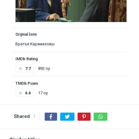
Orijinal İsmi
Братья Карамазовы
IMDb Rating
7.7
892 oy
TMDb Puanı
6.6
17 oy
Shared
1